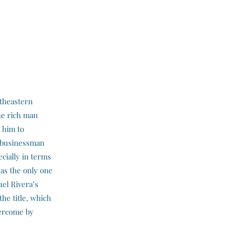
rtheastern
the rich man
 him to
al businessman
cially in terms
t as the only one
uel Rivera’s
he title, which
vercome by