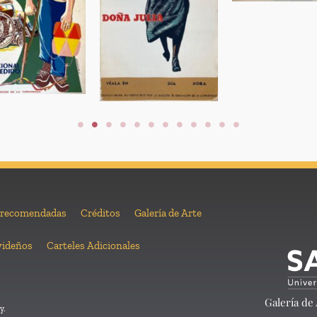
 recomendadas
Créditos
Galería de Arte
videños
Carteles Adicionales
Galería de
y.