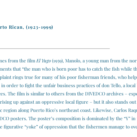
to Rican, (1923-1999)
ines from the film
El Yugo
(1959), Manolo, a young man from the no
laments that “the man who is born poor has to catch the fish while 
mplaint rings true for many of his poor fisherman friends, who help
 in order to fight the unfair business practices of don Tello, a loc
es. The film is similar to others from the DIVEDCO archives – espe
s rising up against an oppressive local figure – but it also stands ou
ic region along Puerto Rico’s northeast coast. Likewise, Carlos Raq
DCO posters. The poster’s composition is dominated by the “Y” in t
the figurative “yoke” of oppression that the fishermen manage to o