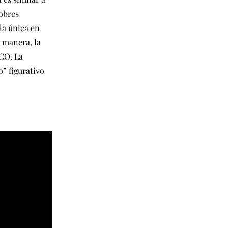
obres
la única en
a manera, la
DCO. La
o” figurativo