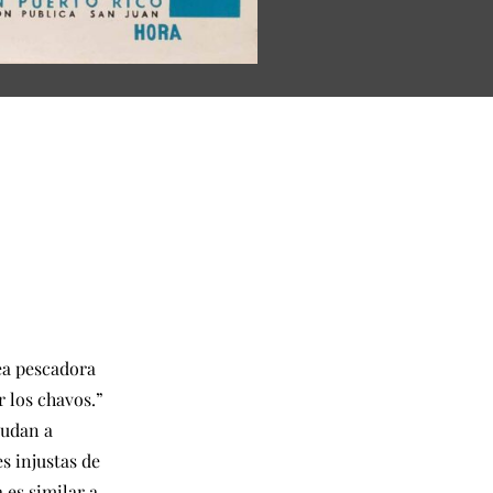
dea pescadora
r los chavos.”
yudan a
s injustas de
 es similar a