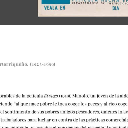
rtorriqueño, (1923-1999)
rables de la película
El yugo
(1959), Manolo, un joven de la al
iendo “al que nace pobre le toca coger los peces y al rico coge
el sentimiento de sus pobres amigos pescadores, quienes lo a
trabajadores para luchar en contra de las prácticas comerciale
 que controla los precios al por mayor del pescado. La película